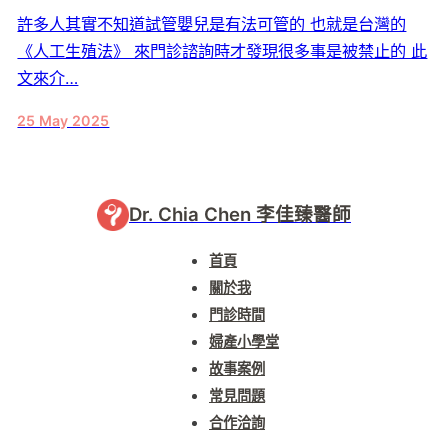
許多人其實不知道試管嬰兒是有法可管的 也就是台灣的
《人工生殖法》 來門診諮詢時才發現很多事是被禁止的 此
文來介…
25 May 2025
Dr. Chia Chen 李佳臻醫師
首頁
關於我
門診時間
婦產小學堂
故事案例
常見問題
合作洽詢