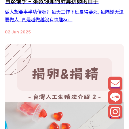
自然懷孕 – 來教你如何計算排卵的日子
做人想要事半功倍嗎? 每天工作下班累得要死, 每隔幾天還
要做人 真是越做越沒有情趣&n…
02 Jun 2025