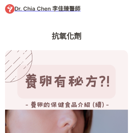
Dr. Chia Chen 李佳臻醫師
抗氧化劑