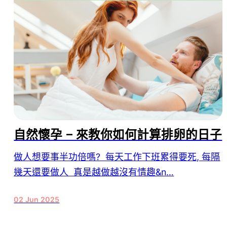
自然懷孕 – 來教你如何計算排卵的日子
做人想要事半功倍嗎? 每天工作下班累得要死, 每隔
幾天還要做人 真是越做越沒有情趣&n…
02 Jun 2025